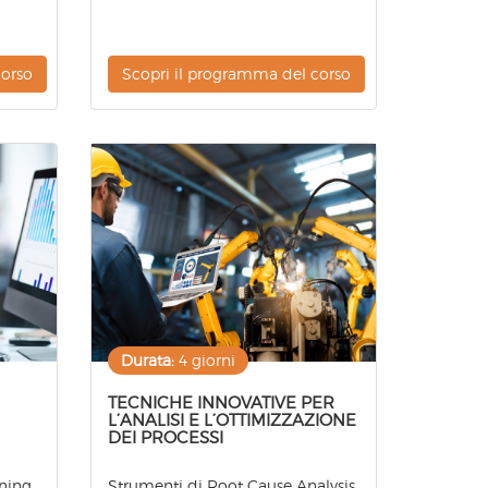
corso
Scopri il programma del corso
Durata:
4 giorni
TECNICHE INNOVATIVE PER
L’ANALISI E L’OTTIMIZZAZIONE
DEI PROCESSI
ning
Strumenti di Root Cause Analysis