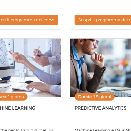
pri il programma del corso
Scopri il programma del 
ata:
1 giorno
Durata:
1.5 giorni
HINE LEARNING
PREDICTIVE ANALYTICS
che per lo studio di dati di
Machine Learning e Data Mi