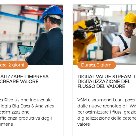
ata:
2 giorni
Durata:
3 giorni
TALIZZARE L’IMPRESA
DIGITAL VALUE STREAM: 
 CREARE VALORE
DIGITALIZZAZIONE DEL
FLUSSO DEL VALORE
a Rivoluzione Industriale:
VSM e strumenti Lean, poten
logia Big Data & Analytics
dalle nuove tecnologie HW
'ottimizzazione
per ottimizzare i flussi grazie
efficienza produttiva degli
digitalizzazione della caten
limenti
valore