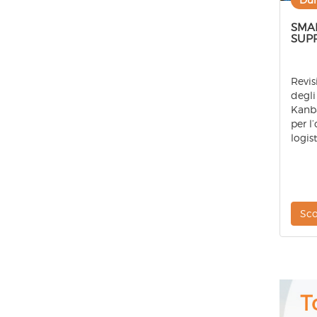
SMA
SUP
Revis
degli
Kanb
per l
logist
Sco
Tota
Qual