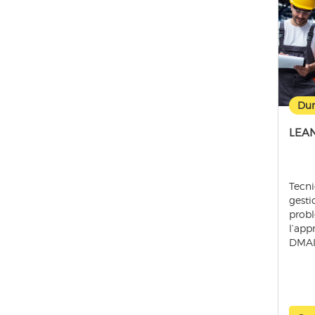
Dur
LEAN
Tecni
gesti
probl
l’app
DMAI