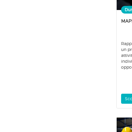
Dur
MAP
Rappr
un pro
attiv
indiv
oppor
Sco