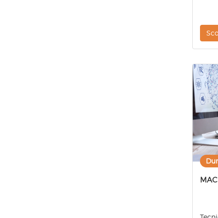
Sco
Dur
MAC
Tecni