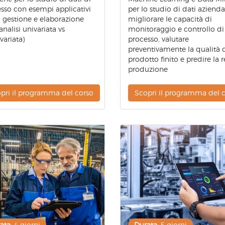
sso con esempi applicativi
per lo studio di dati aziendal
a gestione e elaborazione
migliorare le capacità di
analisi univariata vs
monitoraggio e controllo di
variata)
processo, valutare
preventivamente la qualità 
prodotto finito e predire la r
produzione
pri il programma del corso
Scopri il programma del 
ata:
4 giorni
Durata:
5 giorni