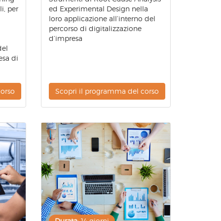
i, per
ed Experimental Design nella
loro applicazione all’interno del
percorso di digitalizzazione
d’impresa
del
esa di
corso
Scopri il programma del corso
Durata:
14 giorni