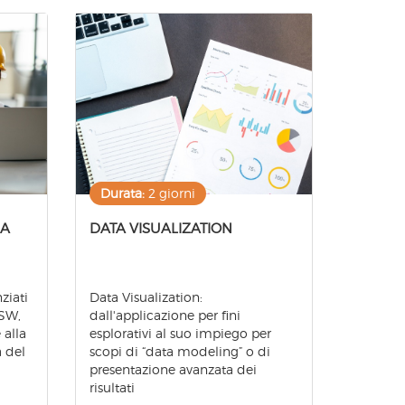
Durata:
2 giorni
LA
DATA VISUALIZATION
ziati
Data Visualization:
/SW,
dall'applicazione per fini
 alla
esplorativi al suo impiego per
a del
scopi di “data modeling” o di
presentazione avanzata dei
risultati