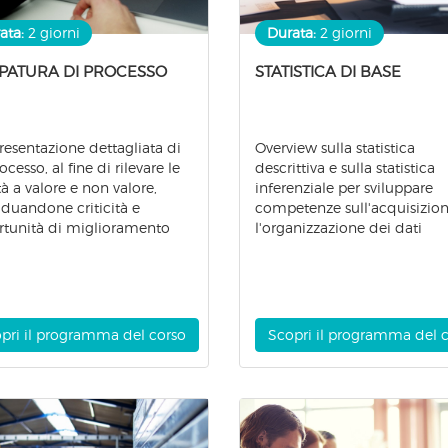
ata:
2 giorni
Durata:
2 giorni
PATURA DI PROCESSO
STATISTICA DI BASE
esentazione dettagliata di
Overview sulla statistica
cesso, al fine di rilevare le
descrittiva e sulla statistica
ità a valore e non valore,
inferenziale per sviluppare
iduandone criticità e
competenze sull'acquisizion
tunità di miglioramento
l'organizzazione dei dati
pri il programma del corso
Scopri il programma del 