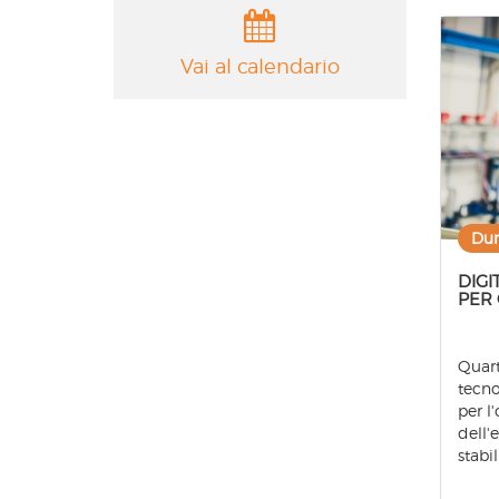
Vai al calendario
Dur
DIGI
PER
Quart
tecno
per l
dell'
stabi