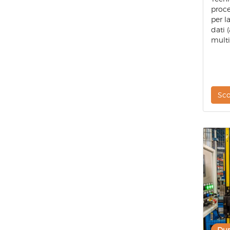
proce
per l
dati (
multi
Sco
Dur