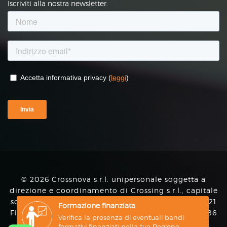
Iscriviti alla nostra newsletter.
© 2026 Crossnova s.r.l. unipersonale soggetta a
direzione e coordinamento di Crossing s.r.l., capitale
sociale 10.000 € - Viale Giacomo Matteotti 15, 50121
Firenze P.IVA 06705350483 Numero REA: FI - 649786
crossnova@pec.it -
Privacy Policy
-
Cookie Policy