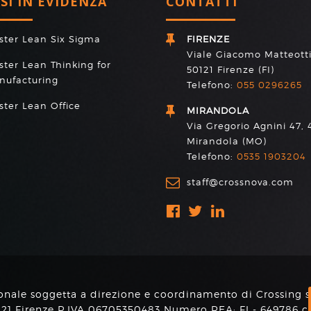
RSI IN EVIDENZA
CONTATTI
ster Lean Six Sigma
FIRENZE
Viale Giacomo Matteotti
ter Lean Thinking for
50121 Firenze (FI)
nufacturing
Telefono:
055 0296265
ter Lean Office
MIRANDOLA
Via Gregorio Agnini 47, 
Mirandola (MO)
Telefono:
0535 1903204
staff@crossnova.com
onale soggetta a direzione e coordinamento di Crossing s.r
0121 Firenze P.IVA 06705350483 Numero REA: FI - 649786 c