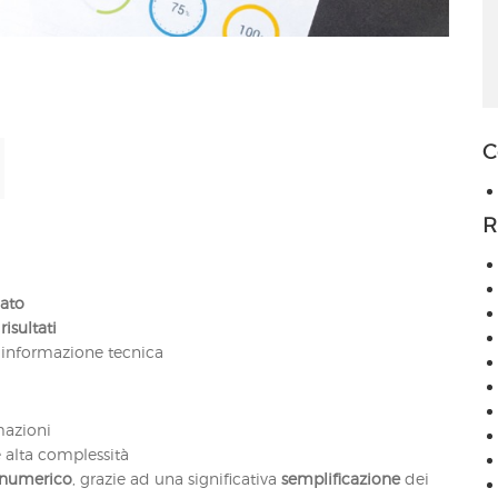
C
R
dato
isultati
 informazione tecnica
mazioni
e alta complessità
 numerico
, grazie ad una significativa
semplificazione
dei