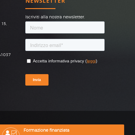
NEWSLETTER
Iscriviti alla nostra newsletter.
 15,
41037
.l., capitale sociale 10.000 € -
rossnova@pec.it -
Privacy Policy