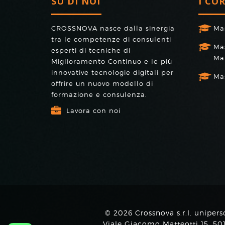
SU DI NOI
I CO
CROSSNOVA nasce dalla sinergia
Ma
tra le competenze di consulenti
Mas
esperti di tecniche di
Ma
Miglioramento Continuo e le più
innovative tecnologie digitali per
Mas
offrire un nuovo modello di
formazione e consulenza.
Lavora con noi
© 2026 Crossnova s.r.l. unipers
Viale Giacomo Matteotti 15, 5