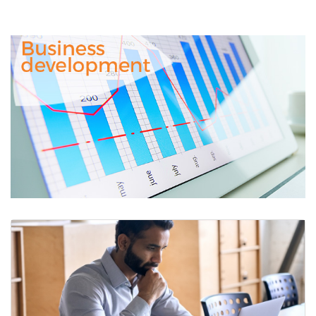
Business
Development
&
Strategy