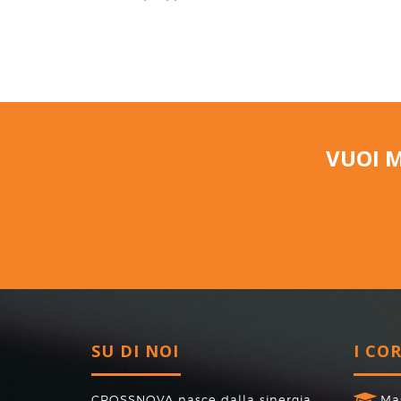
VUOI 
SU DI NOI
I CO
CROSSNOVA nasce dalla sinergia
Ma