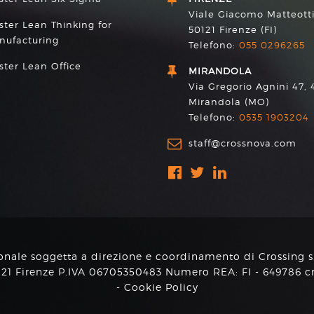
Viale Giacomo Matteotti
ter Lean Thinking for
50121 Firenze (FI)
nufacturing
Telefono:
055 0296265
ter Lean Office
MIRANDOLA
Via Gregorio Agnini 47, 
Mirandola (MO)
Telefono:
0535 1903204
staff@crossnova.com
onale soggetta a direzione e coordinamento di Crossing s.r
0121 Firenze P.IVA 06705350483 Numero REA: FI - 649786 c
-
Cookie Policy