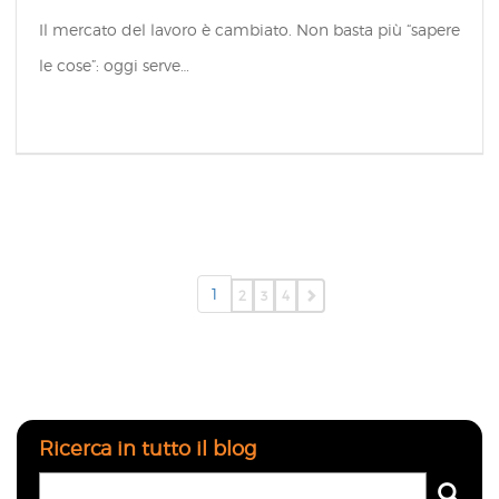
Il mercato del lavoro è cambiato. Non basta più “sapere
le cose”: oggi serve…
1
2
3
4
Ricerca in tutto il blog