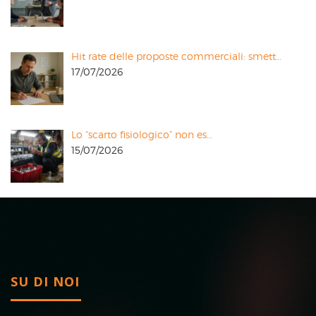
Hit rate delle proposte commerciali: smett…
17/07/2026
Lo “scarto fisiologico” non es…
15/07/2026
SU DI NOI