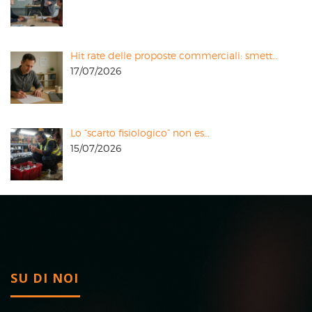
Hit rate delle proposte commerciali: smett…
17/07/2026
Lo “scarto fisiologico” non es…
15/07/2026
SU DI NOI