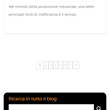
Nel mondo della produzione industriale, una delle
principali fonti di inefficienza è il tempo…
1
2
3
4
5
6
7
Ricerca in tutto il blog