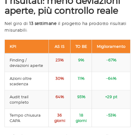
I risultati: meno deviazioni
aperte, più controllo reale
Nel giro di
13 settimane
il progetto ha prodotto risultati
misurabili:
KPI
AS IS
TO BE
Miglioramento
Finding /
23%
9%
−67%
deviazioni aperte
Azioni oltre
30%
11%
−64%
scadenza
Audit trail
64%
93%
+29 pt
completo
Tempo chiusura
36
18
−53%
CAPA
giorni
giorni