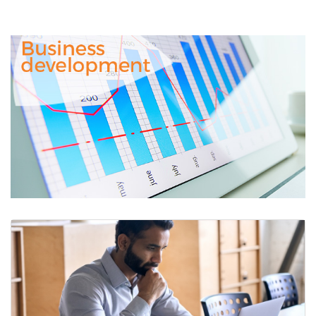
Business
Development
&
Strategy